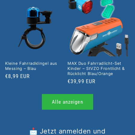
Kleine Fahrradklingel aus
MAX Duo Fahrradlicht-Set
Messing – Blau
Kinder – StVZO Frontlicht &
Rücklicht Blau/Orange
Normaler
€8,99 EUR
Normaler
€39,99 EUR
Preis
Preis
Alle anzeigen
📩 Jetzt anmelden und