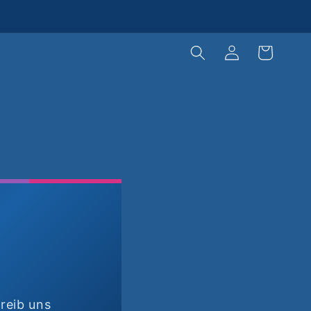
Warenkorb
Einloggen
reib uns