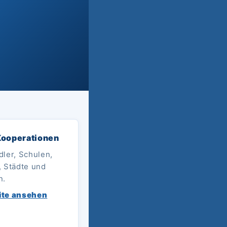
Kooperationen
dler, Schulen,
, Städte und
n.
ite ansehen