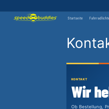
Direkt
zum
Inhalt
Startseite
Fahrradlicht
Konta
KONTAKT
Wir he
Ob Bestellung, P