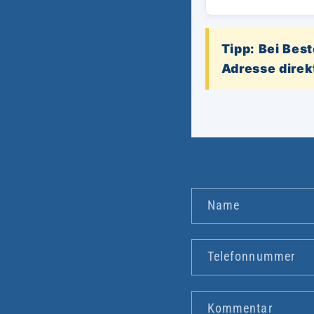
Tipp: Bei Bes
Adresse direk
K
Name
o
n
Telefonnummer
t
a
Kommentar