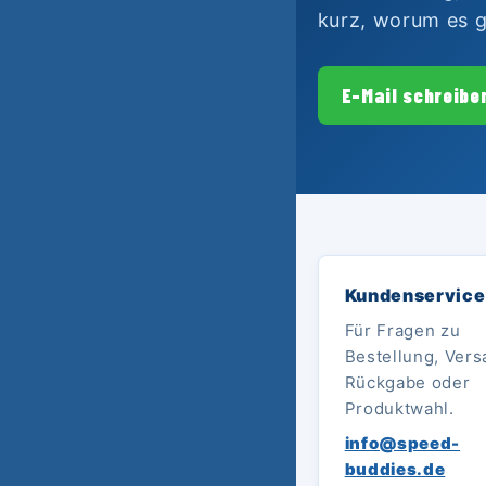
kurz, worum es g
E-Mail schreibe
Kundenservice
Für Fragen zu
Bestellung, Vers
Rückgabe oder
Produktwahl.
info@speed-
buddies.de