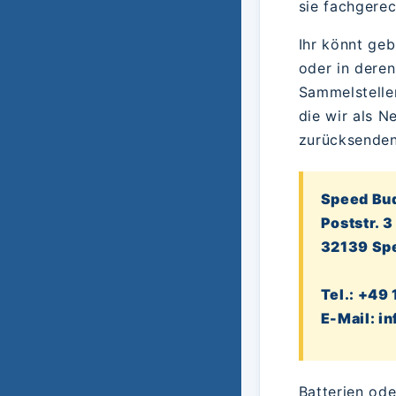
sie fachgere
Ihr könnt geb
oder in dere
Sammelstellen
die wir als N
zurücksenden
Speed Bu
Poststr. 3
32139 Sp
Tel.: +49
E-Mail: i
Batterien od