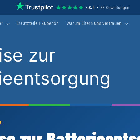
4,8/5 •
83 Bewertungen
er
Ersatzteile I Zubehör
Warum Eltern uns vertrauen
ise zur
rieentsorgung
S
se zur Batterieent