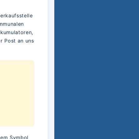
erkaufsstelle
ommunalen
kkumulatoren,
er Post an uns
 dem Symbol