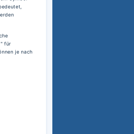
bedeutet,
werden
sche
" für
önnen je nach