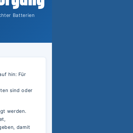
ter Batterien
uf hin: Für
ten sind oder
rgt werden.
et,
geben, damit